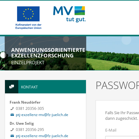
ANWENDUNGSORIENTIERTE
EXZELLENZFORSCHUNG
EINZELPROJEKT
PASSWOR
KONTAKT
Frank Neudörfer
0381 20356-305
Falls Sie Ihr Pass
ptj-exzellenz-mv@fz-juelich.de
dann zugeschickt.
Dr. Uwe Selig
0381 20356-295
E-Mail
ptj-exzellenz-mv@fz-juelich.de