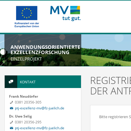
ANWENDUNGSORIENTIERTE
EXZELLENZFORSCHUNG
EINZELPROJEKT
REGISTR
KONTAKT
DER ANT
Frank Neudörfer
0381 20356-305
ptj-exzellenz-mv@fz-juelich.de
Dr. Uwe Selig
Bitte registriere
0381 20356-295
ptj-exzellenz-mv@fz-juelich.de