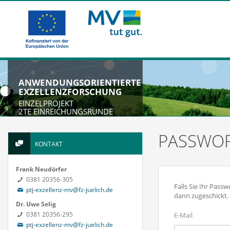
ANWENDUNGSORIENTIERTE
EXZELLENZFORSCHUNG
EINZELPROJEKT
2TE EINREICHUNGSRUNDE
PASSWOR
KONTAKT
Frank Neudörfer
0381 20356-305
Falls Sie Ihr Pass
ptj-exzellenz-mv@fz-juelich.de
dann zugeschickt.
Dr. Uwe Selig
0381 20356-295
E-Mail
ptj-exzellenz-mv@fz-juelich.de